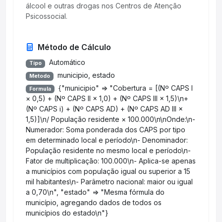
álcool e outras drogas nos Centros de Atenção
Psicossocial.
Método de Cálculo
Automático
Tipo
municipio, estado
Metodo
{"municipio" => "Cobertura = [(Nº CAPS I
Formula
× 0,5) + (Nº CAPS II × 1,0) + (Nº CAPS III × 1,5)\n+
(Nº CAPS i) + (Nº CAPS AD) + (Nº CAPS AD III ×
1,5)]\n/ População residente × 100.000\n\nOnde:\n-
Numerador: Soma ponderada dos CAPS por tipo
em determinado local e período\n- Denominador:
População residente no mesmo local e período\n-
Fator de multiplicação: 100.000\n- Aplica-se apenas
a municípios com população igual ou superior a 15
mil habitantes\n- Parâmetro nacional: maior ou igual
a 0,70\n", "estado" => "Mesma fórmula do
município, agregando dados de todos os
municípios do estado\n"}