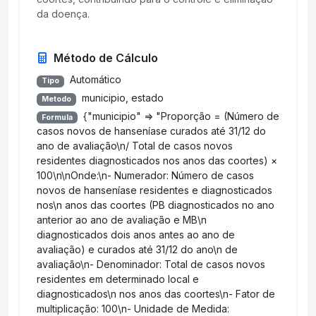
da doença.
Método de Cálculo
Automático
Tipo
municipio, estado
Metodo
{"municipio" => "Proporção = (Número de
Formula
casos novos de hanseníase curados até 31/12 do
ano de avaliação\n/ Total de casos novos
residentes diagnosticados nos anos das coortes) ×
100\n\nOnde:\n- Numerador: Número de casos
novos de hanseníase residentes e diagnosticados
nos\n anos das coortes (PB diagnosticados no ano
anterior ao ano de avaliação e MB\n
diagnosticados dois anos antes ao ano de
avaliação) e curados até 31/12 do ano\n de
avaliação\n- Denominador: Total de casos novos
residentes em determinado local e
diagnosticados\n nos anos das coortes\n- Fator de
multiplicação: 100\n- Unidade de Medida: