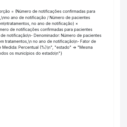
porção = (Número de notificações confirmadas para
C,\nno ano de notificação / Número de pacientes
/em\ntratamentos, no ano de notificação) ×
mero de notificações confirmadas para pacientes
no de notificação\n- Denominador: Número de pacientes
/em tratamentos,\n no ano de notificação\n- Fator de
de Medida: Percentual (%)\n", "estado" => "Mesma
dos os municípios do estado\n"}