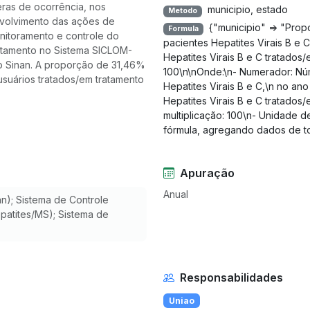
eras de ocorrência, nos
municipio, estado
Metodo
envolvimento das ações de
{"municipio" => "Pro
Formula
onitoramento e controle do
pacientes Hepatites Virais B e 
ratamento no Sistema SICLOM-
Hepatites Virais B e C tratados
o Sinan. A proporção de 31,46%
100\n\nOnde:\n- Numerador: Nú
usuários tratados/em tratamento
Hepatites Virais B e C,\n no a
Hepatites Virais B e C tratados
multiplicação: 100\n- Unidade 
fórmula, agregando dados de to
Apuração
Anual
n); Sistema de Controle
patites/MS); Sistema de
Responsabilidades
Uniao