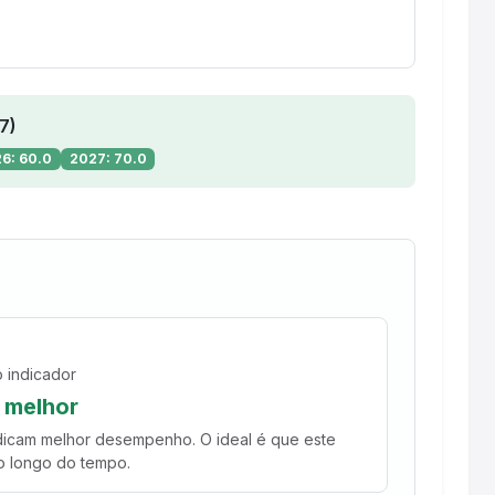
7)
6: 60.0
2027: 70.0
 indicador
 melhor
ndicam melhor desempenho. O ideal é que este
o longo do tempo.