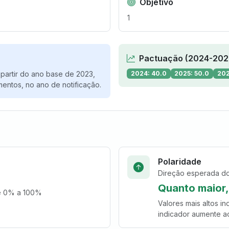
Objetivo
1
Pactuação (2024-202
partir do ano base de 2023,
2024: 40.0
2025: 50.0
202
mentos, no ano de notificação.
Polaridade
Direção esperada do
Quanto maior,
e 0% a 100%
Valores mais altos i
indicador aumente a