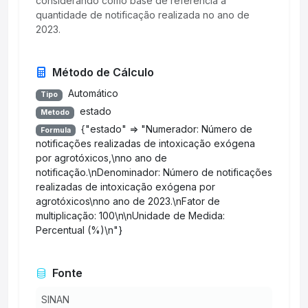
considerando como base de referência a
quantidade de notificação realizada no ano de
2023.
Método de Cálculo
Automático
Tipo
estado
Metodo
{"estado" => "Numerador: Número de
Formula
notificações realizadas de intoxicação exógena
por agrotóxicos,\nno ano de
notificação.\nDenominador: Número de notificações
realizadas de intoxicação exógena por
agrotóxicos\nno ano de 2023.\nFator de
multiplicação: 100\n\nUnidade de Medida:
Percentual (%)\n"}
Fonte
SINAN