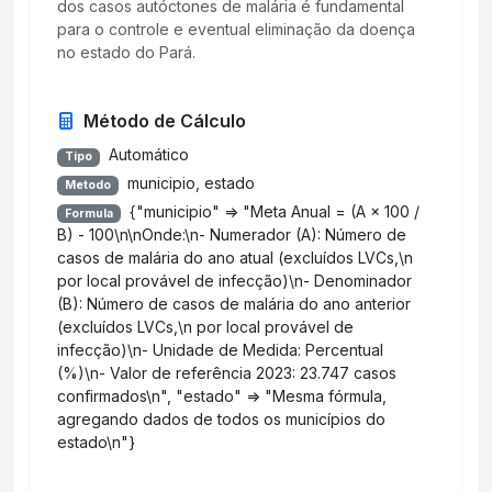
dos casos autóctones de malária é fundamental
para o controle e eventual eliminação da doença
no estado do Pará.
Método de Cálculo
Automático
Tipo
municipio, estado
Metodo
{"municipio" => "Meta Anual = (A × 100 /
Formula
B) - 100\n\nOnde:\n- Numerador (A): Número de
casos de malária do ano atual (excluídos LVCs,\n
por local provável de infecção)\n- Denominador
(B): Número de casos de malária do ano anterior
(excluídos LVCs,\n por local provável de
infecção)\n- Unidade de Medida: Percentual
(%)\n- Valor de referência 2023: 23.747 casos
confirmados\n", "estado" => "Mesma fórmula,
agregando dados de todos os municípios do
estado\n"}