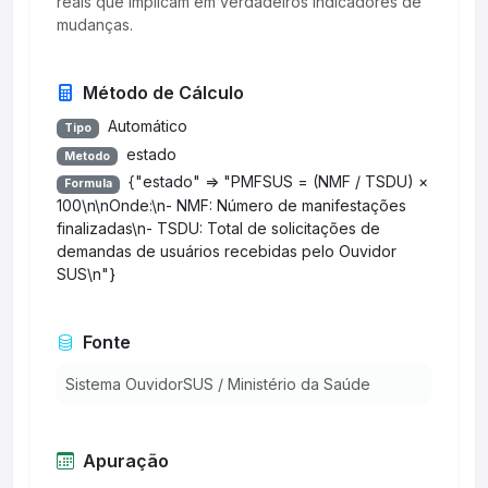
reais que implicam em verdadeiros indicadores de
mudanças.
Método de Cálculo
Automático
Tipo
estado
Metodo
{"estado" => "PMFSUS = (NMF / TSDU) ×
Formula
100\n\nOnde:\n- NMF: Número de manifestações
finalizadas\n- TSDU: Total de solicitações de
demandas de usuários recebidas pelo Ouvidor
SUS\n"}
Fonte
Sistema OuvidorSUS / Ministério da Saúde
Apuração