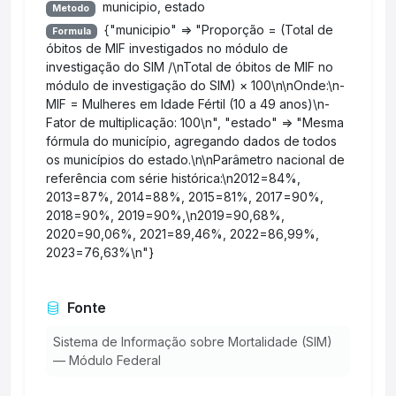
municipio, estado
Metodo
{"municipio" => "Proporção = (Total de
Formula
óbitos de MIF investigados no módulo de
investigação do SIM /\nTotal de óbitos de MIF no
módulo de investigação do SIM) × 100\n\nOnde:\n-
MIF = Mulheres em Idade Fértil (10 a 49 anos)\n-
Fator de multiplicação: 100\n", "estado" => "Mesma
fórmula do município, agregando dados de todos
os municípios do estado.\n\nParâmetro nacional de
referência com série histórica:\n2012=84%,
2013=87%, 2014=88%, 2015=81%, 2017=90%,
2018=90%, 2019=90%,\n2019=90,68%,
2020=90,06%, 2021=89,46%, 2022=86,99%,
2023=76,63%\n"}
Fonte
Sistema de Informação sobre Mortalidade (SIM)
— Módulo Federal