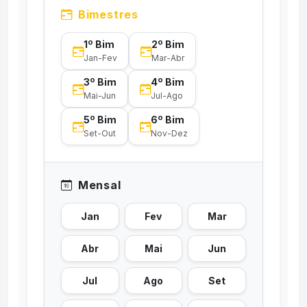
Bimestres
1º Bim
2º Bim
Jan-Fev
Mar-Abr
3º Bim
4º Bim
Mai-Jun
Jul-Ago
5º Bim
6º Bim
Set-Out
Nov-Dez
Mensal
Jan
Fev
Mar
Abr
Mai
Jun
Jul
Ago
Set