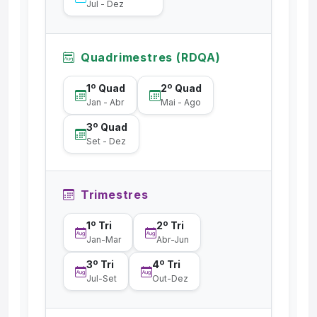
Jul - Dez
Quadrimestres (RDQA)
1º Quad
2º Quad
Jan - Abr
Mai - Ago
3º Quad
Set - Dez
Trimestres
1º Tri
2º Tri
Jan-Mar
Abr-Jun
3º Tri
4º Tri
Jul-Set
Out-Dez