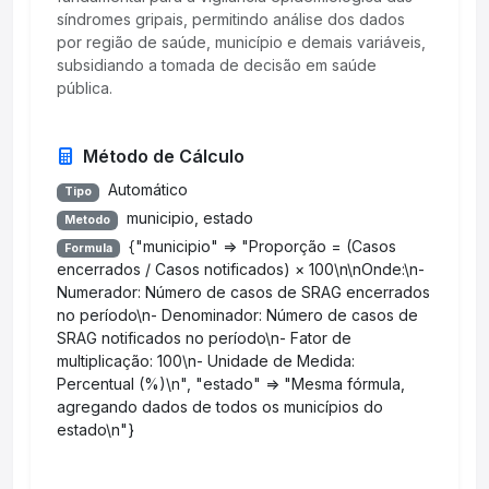
síndromes gripais, permitindo análise dos dados
por região de saúde, município e demais variáveis,
subsidiando a tomada de decisão em saúde
pública.
Método de Cálculo
Automático
Tipo
municipio, estado
Metodo
{"municipio" => "Proporção = (Casos
Formula
encerrados / Casos notificados) × 100\n\nOnde:\n-
Numerador: Número de casos de SRAG encerrados
no período\n- Denominador: Número de casos de
SRAG notificados no período\n- Fator de
multiplicação: 100\n- Unidade de Medida:
Percentual (%)\n", "estado" => "Mesma fórmula,
agregando dados de todos os municípios do
estado\n"}