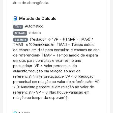
área de abrangência.
Método de Cálculo
Automático
Tipo
estado
Metodo
{"estado" => "VP = ((TMAP - TMAR) /
Formula
TMAR) × 100\n\nOnde:\n- TMAR = Tempo médio
de espera em dias para consultas e exames no ano
de referência\n- TMAP = Tempo médio de espera
em dias para consultas e exames no ano
pactuado\n- VP = Valor percentual do
aumento/redução em relação ao ano de
referência\n\nInterpretação:\n- VP < 0: Redução
percentual em relação ao valor de referência\n- VP
> 0: Aumento percentual em relação ao valor de
referência\n- VP = 0: Não houve variação em
relação ao tempo de espera\n"}